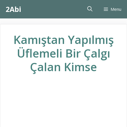
İçeriğe
2Abi
Menu
atla
Kamıştan Yapılmış
Üflemeli Bir Çalgı
Çalan Kimse