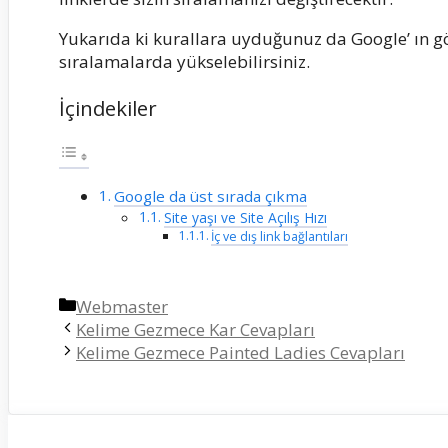
Yukarıda ki kurallara uyduğunuz da Google’ ın gö
sıralamalarda yükselebilirsiniz.
İçindekiler
Google da üst sırada çıkma
Site yaşı ve Site Açılış Hızı
İç ve dış link bağlantıları
Kategoriler
Webmaster
Kelime Gezmece Kar Cevapları
Kelime Gezmece Painted Ladies Cevapları