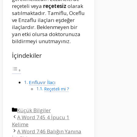
reçeteli veya
reçetesiz
olarak
satılmaktadır. Tamiflu, Oceflu
ve Enzaflu ilaçları eşdeğer
ilaçlardır. Beklenmeyen bir
yan etki olursa doktorunuza
bildirmeyi unutmayınız.
İçindekiler
Enfluvir İlacı
Reçeteli mi ?
Kategoriler
Küçük Bilgiler
A Word 745 4 İpucu 1
Kelime
A Word 746 Balığın Yanına