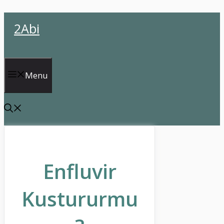
İçeriğe
2Abi
atla
Menu
Enfluvir
Kustururmu