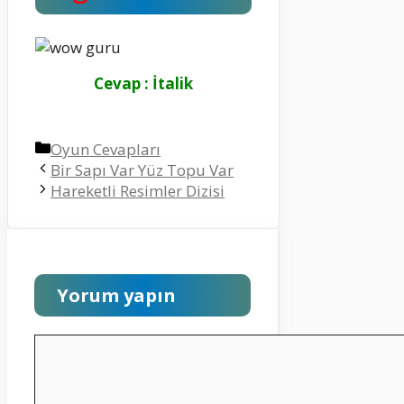
Cevap : İtalik
Kategoriler
Oyun Cevapları
Bir Sapı Var Yüz Topu Var
Hareketli Resimler Dizisi
Yorum yapın
Yorum