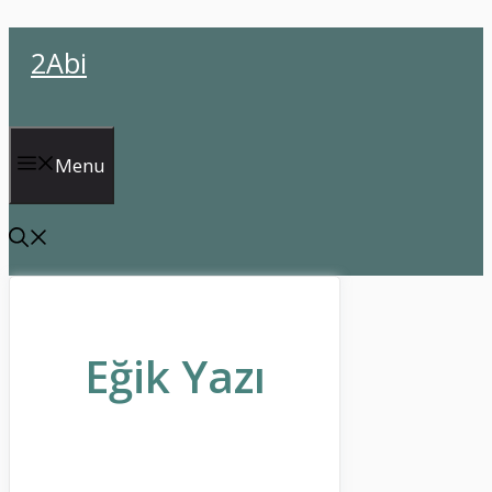
İçeriğe
2Abi
atla
Menu
Eğik Yazı