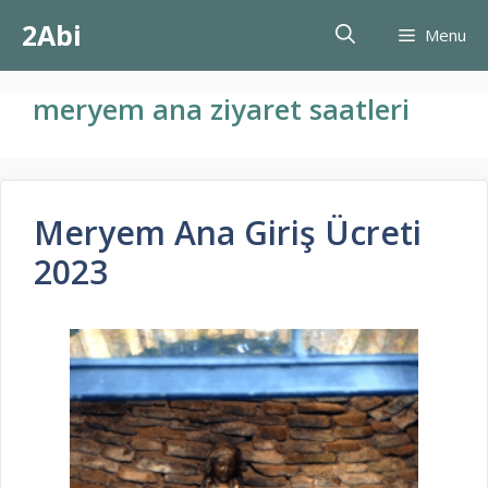
İçeriğe
2Abi
Menu
atla
meryem ana ziyaret saatleri
Meryem Ana Giriş Ücreti
2023