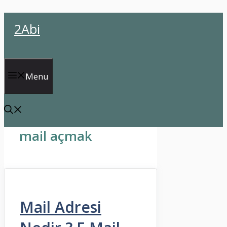
İçeriğe
2Abi
atla
Menu
mail açmak
Mail Adresi