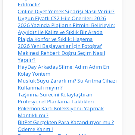
Edilmeli?
Online Diyet Yemek Siparişi Nasıl Verilir?
Uygun Fiyatlı CS2 Hile Önerileri 2026
2026 Yazında Plajların Ritmini Belirleyin:
Ayyıldız ile Kalite ve Şıklık Bir Arada
Plajda Konfor ve Şıklık: Haşema
2026 Yeni Başlayanlar İçin Fotoğraf
Makinesi Rehberi: Doğru Seçim Nasıl
Yapılır?
HayDay Arkadaş Silme: Adım Adım En
Kolay Yöntem
Musluk Suyu Zararlı mı? Su Arıtma Cihazı
Kullanmalı mıyım?
Taşınma Sürecini Kolaylaştıran
Profesyonel Planlama Taktikleri
Pokemon Kartı Koleksiyonu Yapmak
Mantıklı mı ?
BitPet Gerçekten Para Kazandırıyor mu ?
Ödeme Kanıtı !