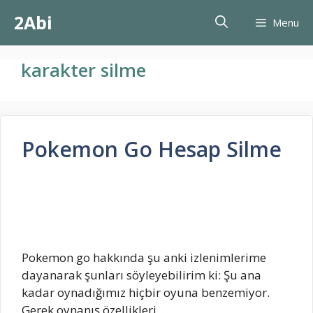
İçeriğe
2Abi
Menu
atla
karakter silme
Pokemon Go Hesap Silme
Pokemon go hakkında şu anki izlenimlerime
dayanarak şunları söyleyebilirim ki: Şu ana
kadar oynadığımız hiçbir oyuna benzemiyor.
Gerek oynanış özellikleri, …