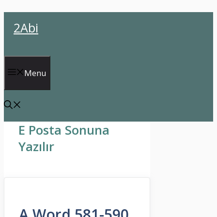
İçeriğe
2Abi
atla
Menu
E Posta Sonuna
Yazılır
A Word 581-590