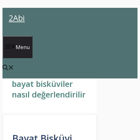
İçeriğe
2Abi
atla
Menu
bayat bisküviler
nasıl değerlendirilir
Bayat Bisküvi