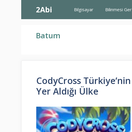
İçeriğe
2Abi
Bilgisayar
Bilinmesi Ge
atla
Batum
CodyCross Türkiye’ni
Yer Aldığı Ülke