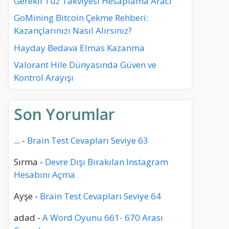
Gerekli Tuz Takviyesi Hesaplama Aracı
GoMining Bitcoin Çekme Rehberi:
Kazançlarınızı Nasıl Alırsınız?
Hayday Bedava Elmas Kazanma
Valorant Hile Dünyasında Güven ve
Kontrol Arayışı
Son Yorumlar
...
-
Brain Test Cevapları Seviye 63
Sırma
-
Devre Dışı Bırakılan Instagram
Hesabını Açma
Ayşe
-
Brain Test Cevapları Seviye 64
adad
-
A Word Oyunu 661- 670 Arası