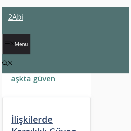
İçeriğe
2Abi
atla
Menu
aşkta güven
İlişkilerde