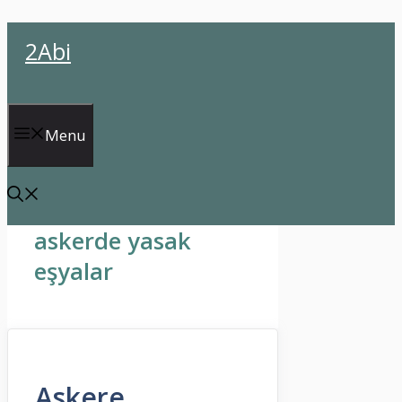
İçeriğe
2Abi
atla
Menu
askerde yasak
eşyalar
Askere