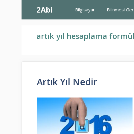
İçeriğe
2Abi
Bilgisayar
Bilinmesi Ge
atla
artık yıl hesaplama formü
Artık Yıl Nedir