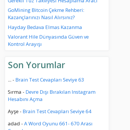
Gerekli Tuz Takviyesi Hesaplama Aracı
GoMining Bitcoin Çekme Rehberi:
Kazançlarınızı Nasıl Alırsınız?
Hayday Bedava Elmas Kazanma
Valorant Hile Dünyasında Güven ve
Kontrol Arayışı
Son Yorumlar
...
-
Brain Test Cevapları Seviye 63
Sırma
-
Devre Dışı Bırakılan Instagram
Hesabını Açma
Ayşe
-
Brain Test Cevapları Seviye 64
adad
-
A Word Oyunu 661- 670 Arası