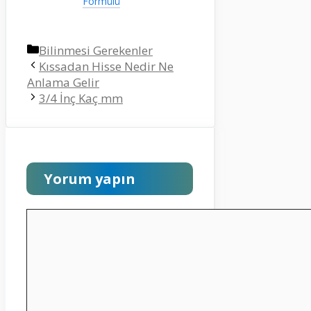
Formülü
Kategoriler
Bilinmesi Gerekenler
Kıssadan Hisse Nedir Ne
Anlama Gelir
3/4 İnç Kaç mm
Yorum yapın
Yorum