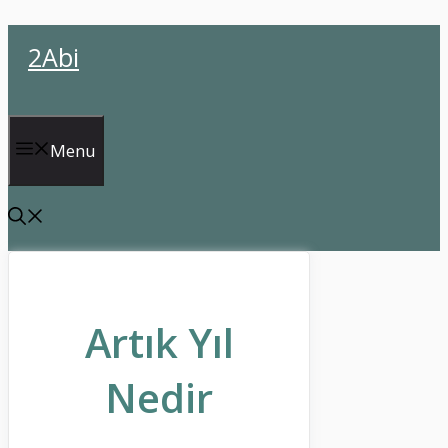
İçeriğe
2Abi
atla
Menu
Artık Yıl
Nedir