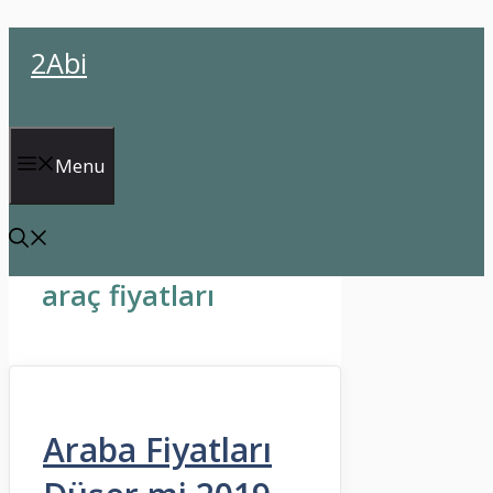
İçeriğe
2Abi
atla
Menu
araç fiyatları
Araba Fiyatları