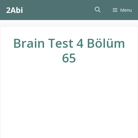
İçeriğe
2Abi
Menu
atla
Brain Test 4 Bölüm
65