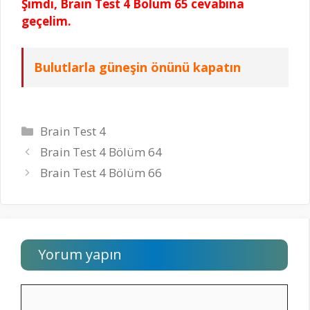
Şimdi, Brain Test 4 Bölüm 65 cevabına
geçelim.
Bulutlarla güneşin önünü kapatın
Kategoriler
Brain Test 4
Brain Test 4 Bölüm 64
Brain Test 4 Bölüm 66
Yorum yapın
Yorum