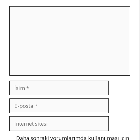
Yorum
İsim
E-
posta
İnternet
sitesi
Daha sonraki yorumlarımda kullanılması için