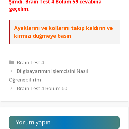
Şimdi, Brain Test 4 Bölüm 59 cevabına
geçelim.
Ayaklarını ve kollarını takıp kaldırın ve
kırmızı düğmeye basın
Kategoriler
Brain Test 4
Bilgisayarımın Işlemcisini Nasıl
Öğrenebilirim
Brain Test 4 Bölüm 60
Yorum yapın