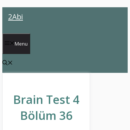
İçeriğe
2Abi
atla
Menu
Brain Test 4
Bölüm 36