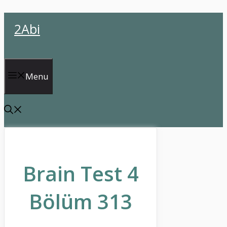
İçeriğe
2Abi
atla
Menu
Brain Test 4
Bölüm 313