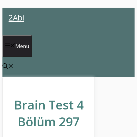
İçeriğe
2Abi
atla
Menu
Brain Test 4
Bölüm 297