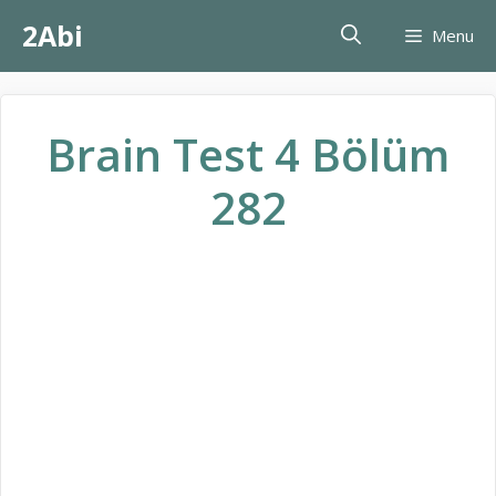
İçeriğe
2Abi
Menu
atla
Brain Test 4 Bölüm
282