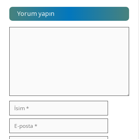
Yorum yapın
Yorum
İsim
E-
posta