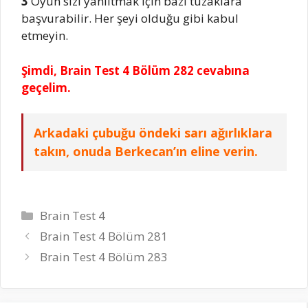
3
Oyun sizi yanıltmak için bazı tuzaklara
başvurabilir. Her şeyi olduğu gibi kabul
etmeyin.
Şimdi, Brain Test 4 Bölüm 282 cevabına
geçelim.
Arkadaki çubuğu öndeki sarı ağırlıklara
takın, onuda Berkecan’ın eline verin.
Kategoriler
Brain Test 4
Brain Test 4 Bölüm 281
Brain Test 4 Bölüm 283