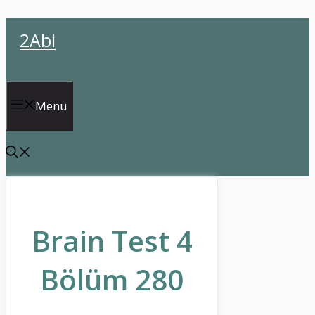
İçeriğe
2Abi
atla
Menu
Brain Test 4
Bölüm 280