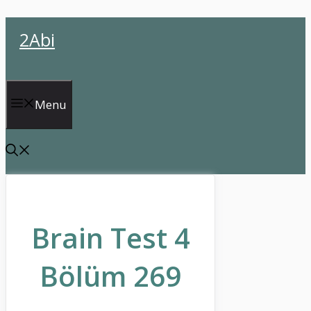
İçeriğe
2Abi
atla
Menu
Brain Test 4
Bölüm 269