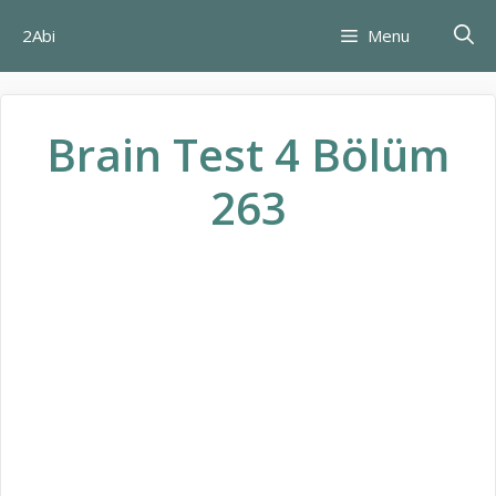
İçeriğe
2Abi
Menu
atla
Brain Test 4 Bölüm
263