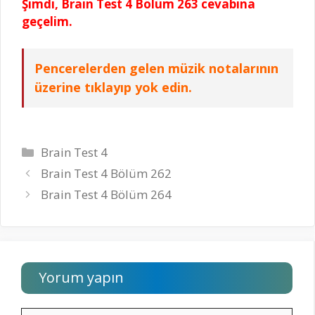
Şimdi, Brain Test 4 Bölüm 263 cevabına
geçelim.
Pencerelerden gelen müzik notalarının
üzerine tıklayıp yok edin.
Kategoriler
Brain Test 4
Brain Test 4 Bölüm 262
Brain Test 4 Bölüm 264
Yorum yapın