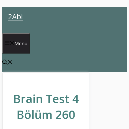
İçeriğe
2Abi
atla
Menu
Brain Test 4
Bölüm 260