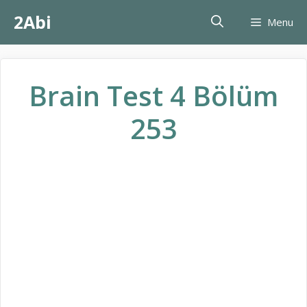
İçeriğe
2Abi
Menu
atla
Brain Test 4 Bölüm
253