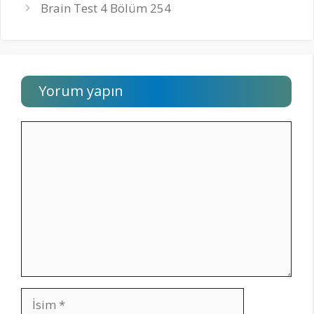
Brain Test 4 Bölüm 254
Yorum yapın
Yorum
İsim