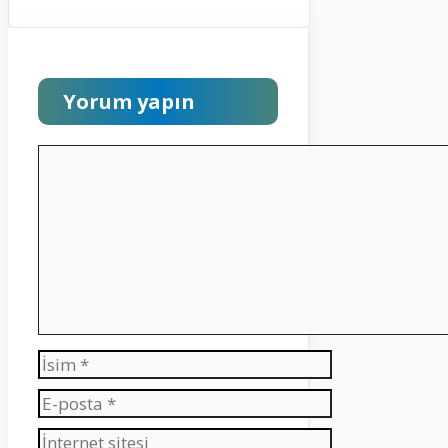
Yorum yapın
Yorum
İsim
E-
posta
İnternet