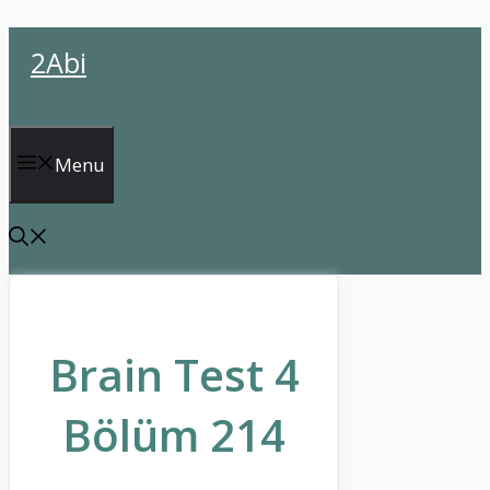
İçeriğe
2Abi
atla
Menu
Brain Test 4
Bölüm 214