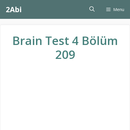
İçeriğe
2Abi
Menu
atla
Brain Test 4 Bölüm
209