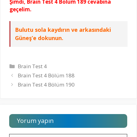
Şimdi, Brain Test 4 Bölüm 189 cevabına
geçelim.
Bulutu sola kaydırın ve arkasındaki
Güneş’e dokunun.
Kategoriler
Brain Test 4
Brain Test 4 Bölüm 188
Brain Test 4 Bölüm 190
Yorum yapın