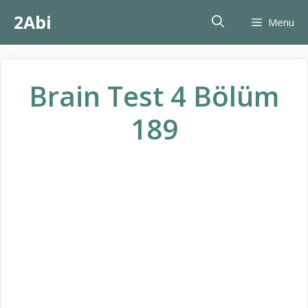
İçeriğe
2Abi
Menu
atla
Brain Test 4 Bölüm
189