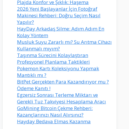
Plajda Konfor ve Şıklık: Haşema
2026 Yeni Başlayanlar İçin Fotoğraf
Makinesi Rehberi: Doğru Seçim Nasıl
Yapılır?
HayDay Arkadaş Silme: Adım Adım En
Kolay Yöntem
Musluk Suyu Zararlı mı? Su Arıtma Cihazı
Kullanmalı mıyım?
Taşınma Sürecini Kolaylaştıran
Profesyonel Planlama Taktikleri
Pokemon Kartı Koleksiyonu Yapmak
Mantıklı mı ?
BitPet Gerçekten Para Kazandırıyor mu ?
Ödeme Kanıtı !
Egzersiz Sonrası Terleme Miktarı ve
Gerekli Tuz Takviyesi Hesaplama Aracı
GoMining Bitcoin Çekme Rehberi:
Kazançlarınızı Nasıl Alırsınız?
Hayday Bedava Elmas Kazanma