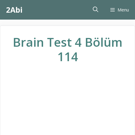
İçeriğe
2Abi
Menu
atla
Brain Test 4 Bölüm
114