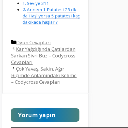
Seviye 311
Annem 1 Patatesi 25 dk
da Haşlıyorsa 5 patatesi kaç
dakikada haşlar ?
Kategoriler
Oyun Cevapları
Kar Yağdığında Çatılardan
Sarkan Sivri Buz – Codycross
Cevapları
Çok Yavaş, Sakin, Ağır
Biçimde Anlamındaki Kelime
– Codycross Cevapları
Yorum yapın