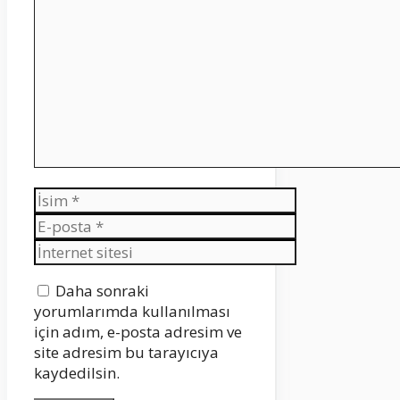
Yorum
İsim
E-
posta
İnternet
sitesi
Daha sonraki
yorumlarımda kullanılması
için adım, e-posta adresim ve
site adresim bu tarayıcıya
kaydedilsin.