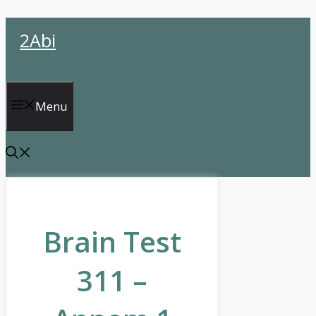
İçeriğe
2Abi
atla
Menu
Brain Test
311 –