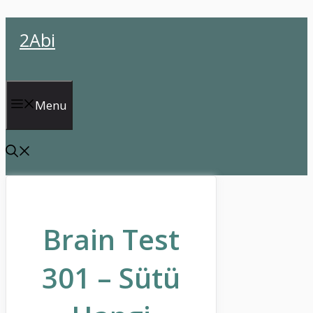
İçeriğe
2Abi
atla
Menu
Brain Test
301 – Sütü