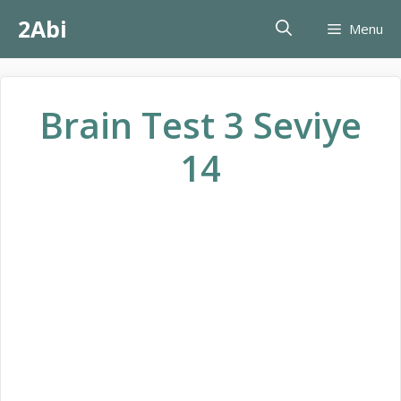
İçeriğe
2Abi
Menu
atla
Brain Test 3 Seviye
14