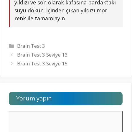
yıldızı ve son olarak kafasına bardaktaki
suyu dökün. İçinden çıkan yıldızı mor
renk ile tamamlayın.
Kategoriler
Brain Test 3
Brain Test 3 Seviye 13
Brain Test 3 Seviye 15
Yorum yapın
Yorum