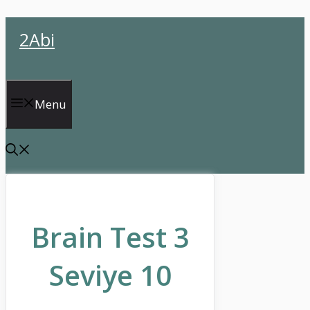
İçeriğe
2Abi
atla
Menu
Brain Test 3
Seviye 10