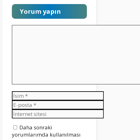
Yorum yapın
Yorum
İsim
E-
posta
İnternet
sitesi
Daha sonraki
yorumlarımda kullanılması