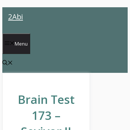
İçeriğe
2Abi
atla
Menu
Brain Test
173 –