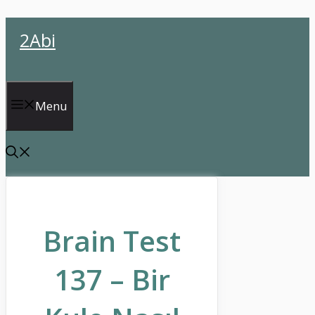
İçeriğe
2Abi
atla
Menu
Brain Test
137 – Bir