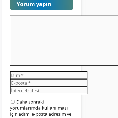
Yorum yapın
Yorum
İsim
E-
posta
İnternet
sitesi
Daha sonraki
yorumlarımda kullanılması
için adım, e-posta adresim ve