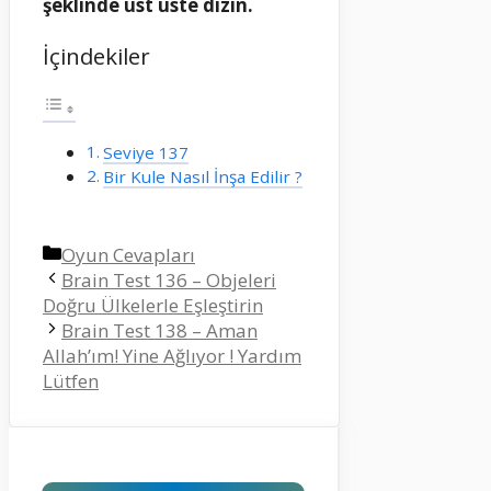
şeklinde üst üste dizin.
İçindekiler
Seviye 137
Bir Kule Nasıl İnşa Edilir ?
Kategoriler
Oyun Cevapları
Brain Test 136 – Objeleri
Doğru Ülkelerle Eşleştirin
Brain Test 138 – Aman
Allah’ım! Yine Ağlıyor ! Yardım
Lütfen