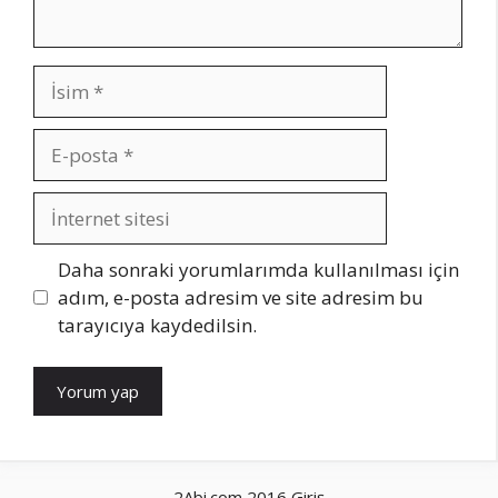
İsim
E-
posta
İnternet
sitesi
Daha sonraki yorumlarımda kullanılması için
adım, e-posta adresim ve site adresim bu
tarayıcıya kaydedilsin.
2Abi.com 2016
Giriş