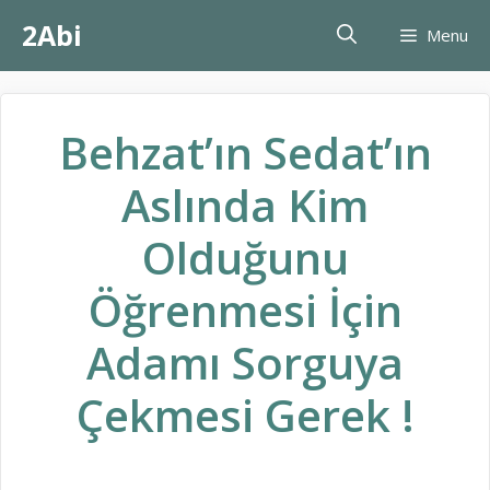
İçeriğe
2Abi
Menu
atla
Behzat’ın Sedat’ın
Aslında Kim
Olduğunu
Öğrenmesi İçin
Adamı Sorguya
Çekmesi Gerek !