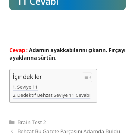
11 Cevabı
Cevap :
Adamın ayakkabılarını çıkarın. Fırçayı
ayaklarına sürtün.
İçindekiler
Seviye 11
Dedektif Behzat Seviye 11 Cevabı
Kategoriler
Brain Test 2
Behzat Bu Gazete Parçasını Adamda Buldu.