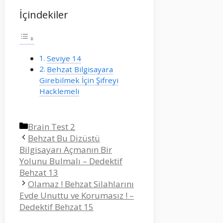
İçindekiler
Seviye 14
Behzat Bilgisayara
Girebilmek İçin Şifreyi
Hacklemeli
Kategoriler
Brain Test 2
Behzat Bu Dizüstü
Bilgisayarı Açmanın Bir
Yolunu Bulmalı – Dedektif
Behzat 13
Olamaz ! Behzat Silahlarını
Evde Unuttu ve Korumasız ! –
Dedektif Behzat 15