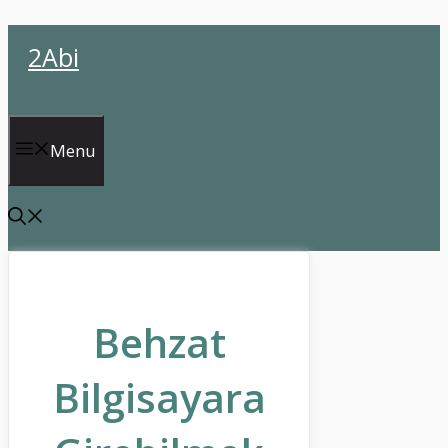
İçeriğe
2Abi
atla
Menu
Behzat
Bilgisayara