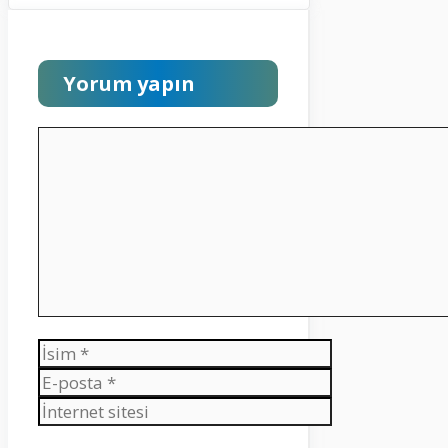
Yorum yapın
Yorum
İsim
E-
posta
İnternet
sitesi