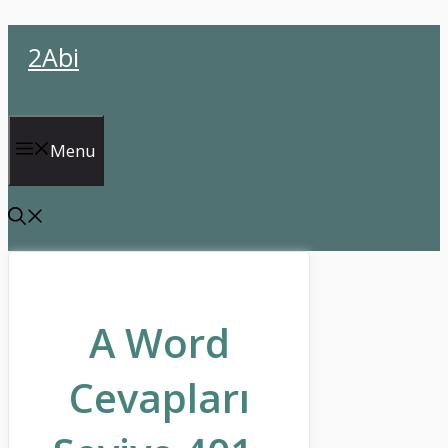
İçeriğe
2Abi
atla
Menu
A Word
Cevapları