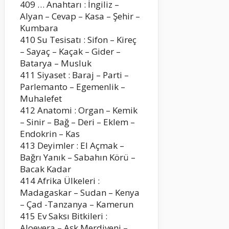
409 … Anahtarı : İngiliz –
Alyan – Cevap – Kasa – Şehir –
Kumbara
410 Su Tesisatı : Sifon – Kireç
– Sayaç – Kaçak – Gider –
Batarya – Musluk
411 Siyaset : Baraj – Parti –
Parlemanto – Egemenlik –
Muhalefet
412 Anatomi : Organ – Kemik
– Sinir – Bağ – Deri – Eklem –
Endokrin – Kas
413 Deyimler : El Açmak –
Bağrı Yanık – Sabahın Körü –
Bacak Kadar
414 Afrika Ülkeleri :
Madagaskar – Sudan – Kenya
– Çad -Tanzanya – Kamerun
415 Ev Saksı Bitkileri :
Aloevera – Aşk Merdiveni –