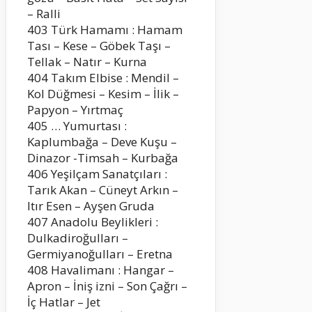
– Ralli
403 Türk Hamamı : Hamam
Tası – Kese – Göbek Taşı –
Tellak – Natır – Kurna
404 Takım Elbise : Mendil –
Kol Düğmesi – Kesim – İlik –
Papyon – Yırtmaç
405 … Yumurtası :
Kaplumbağa – Deve Kuşu –
Dinazor -Timsah – Kurbağa
406 Yeşilçam Sanatçıları :
Tarık Akan – Cüneyt Arkın –
Itır Esen – Ayşen Gruda
407 Anadolu Beylikleri :
Dulkadiroğulları –
Germiyanoğulları – Eretna
408 Havalimanı : Hangar –
Apron – İniş izni – Son Çağrı –
İç Hatlar – Jet