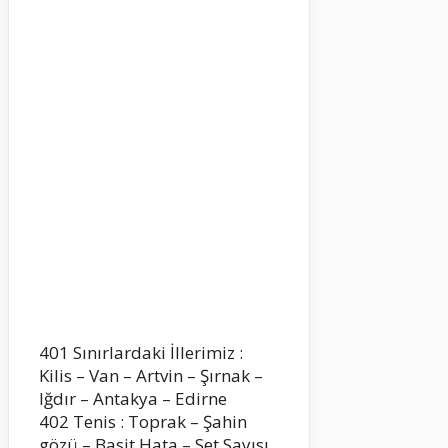
401 Sınırlardaki İllerimiz :
Kilis – Van – Artvin – Şırnak –
Iğdır – Antakya – Edirne
402 Tenis : Toprak – Şahin
gözü – Basit Hata – Set Sayısı