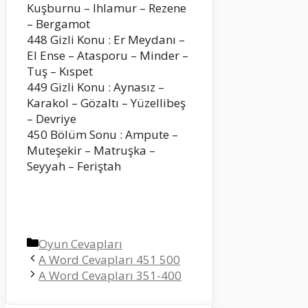
Kuşburnu – Ihlamur – Rezene
– Bergamot
448 Gizli Konu : Er Meydanı –
El Ense – Atasporu – Minder –
Tuş – Kıspet
449 Gizli Konu : Aynasız –
Karakol – Gözaltı – Yüzellibeş
– Devriye
450 Bölüm Sonu : Ampute –
Muteşekir – Matruşka –
Seyyah – Feriştah
Kategoriler
Oyun Cevapları
A Word Cevapları 451 500
A Word Cevapları 351-400