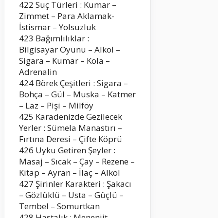
422 Suç Türleri : Kumar –
Zimmet – Para Aklamak-
İstismar – Yolsuzluk
423 Bağımlılıklar :
Bilgisayar Oyunu – Alkol –
Sigara – Kumar – Kola –
Adrenalin
424 Börek Çeşitleri : Sigara –
Bohça – Gül – Muska – Katmer
– Laz – Pişi – Milföy
425 Karadenizde Gezilecek
Yerler : Sümela Manastırı –
Fırtına Deresi – Çifte Köprü
426 Uyku Getiren Şeyler :
Masaj – Sıcak – Çay – Rezene –
Kitap – Ayran – İlaç – Alkol
427 Şirinler Karakteri : Şakacı
– Gözlüklü – Usta – Güçlü –
Tembel – Somurtkan
428 Hastalık : Menenjit –