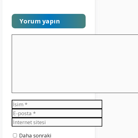
Yorum yapın
Yorum
İsim
E-
posta
İnternet
sitesi
Daha sonraki