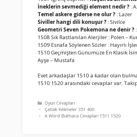
İneklerin sevmediği element nedir ?
: A
Temel askere giderse ne olur ?
: Lazer
Siviller hangi dili konuşur ?
: Sivilce
Geometri Seven Pokemona ne denir ?
:
1508 Sık Rastlanılan Alerjiler : Polen – 
1509 Esnafa Söylenen Sözler : Hayırlı İşle
1510 Geçmişten Günümüze En Klasik İsiml
Ayşe – Mustafa
Evet arkadaşlar 1510 a kadar olan bulma
1510 1520 arasındaki cevaplar var. Takip
Kategoriler
Oyun Cevapları
Çatlak Kelimeler 351 400
A Word Bulmaca Cevapları 1511 1520