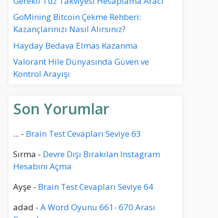
Gerekli Tuz Takviyesi Hesaplama Aracı
GoMining Bitcoin Çekme Rehberi:
Kazançlarınızı Nasıl Alırsınız?
Hayday Bedava Elmas Kazanma
Valorant Hile Dünyasında Güven ve
Kontrol Arayışı
Son Yorumlar
...
-
Brain Test Cevapları Seviye 63
Sırma
-
Devre Dışı Bırakılan Instagram
Hesabını Açma
Ayşe
-
Brain Test Cevapları Seviye 64
adad
-
A Word Oyunu 661- 670 Arası