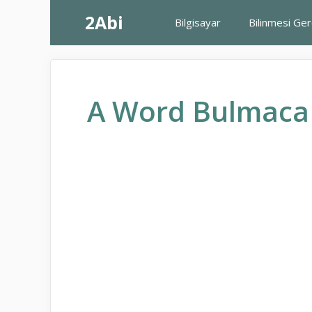
İçeriğe
2Abi
Bilgisayar
Bilinmesi Ge
atla
A Word Bulmaca 