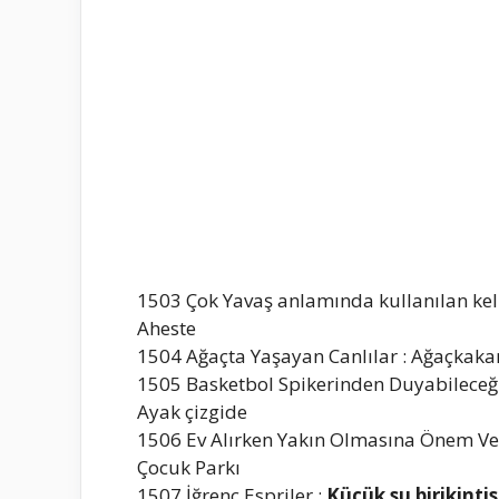
1503 Çok Yavaş anlamında kullanılan kel
Aheste
1504 Ağaçta Yaşayan Canlılar : Ağaçkaka
1505 Basketbol Spikerinden Duyabileceğin
Ayak çizgide
1506 Ev Alırken Yakın Olmasına Önem Veri
Çocuk Parkı
1507 İğrenç Espriler :
Küçük su birikintis