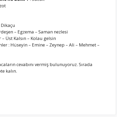
zot
 Dikaçu
Kurdeşen – Egzema – Saman nezlesi
r – Üst Kalsın – Kolau gelsin
er : Hüseyin – Emine – Zeynep – Ali – Mehmet –
caların cevabını vermiş bulunuyoruz. Sırada
te kalın.