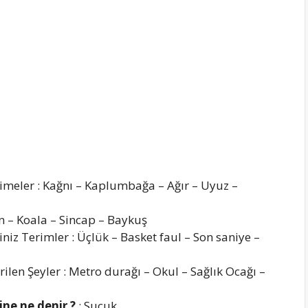
imeler : Kağnı – Kaplumbağa – Ağır – Uyuz –
n – Koala – Sincap – Baykuş
iz Terimler : Üçlük – Basket faul – Son saniye –
len Şeyler : Metro durağı – Okul – Sağlık Ocağı –
ine ne denir ?
: Sucuk