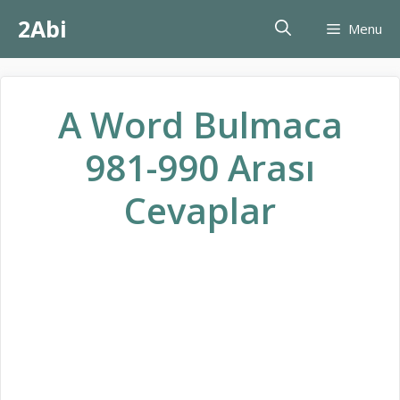
İçeriğe
2Abi
Menu
atla
A Word Bulmaca
981-990 Arası
Cevaplar