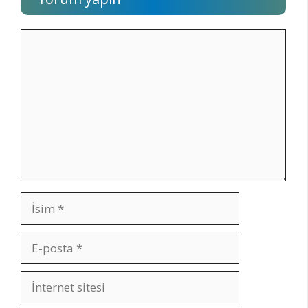
Yorum
İsim
E-
posta
İnternet
sitesi