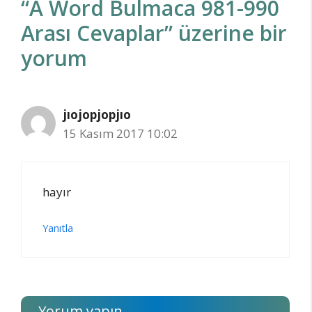
“A Word Bulmaca 981-990
Arası Cevaplar” üzerine bir
yorum
jıojopjopjıo
15 Kasım 2017 10:02
hayır
Yanıtla
Yorum yapın