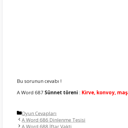
Bu sorunun cevabı !
A Word 687
Sünnet töreni
:
Kirve, konvoy, maşa
Kategoriler
Oyun Cevapları
A Word 686 Dinlenme Tesisi
A Word 688 İftar Vakti