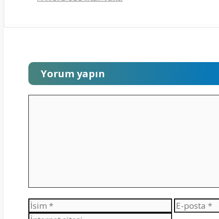
Yorum yapın
Yorum
İsim
E-
posta