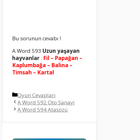
Bu sorunun cevabı !
A Word 593
Uzun yaşayan
hayvanlar
:
Fil – Papağan –
Kaplumbağa – Balina –
Timsah – Kartal
Kategoriler
Oyun Cevapları
A Word 592 Oto Sanayi
A Word 594 Atasözü