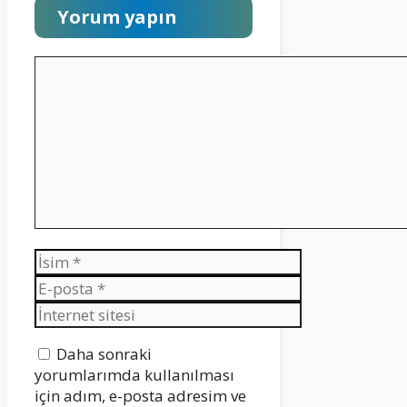
Yorum yapın
Yorum
İsim
E-
posta
İnternet
sitesi
Daha sonraki
yorumlarımda kullanılması
için adım, e-posta adresim ve