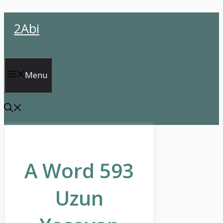
İçeriğe
2Abi
atla
Menu
A Word 593
Uzun