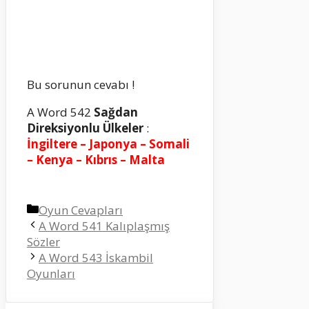
Bu sorunun cevabı !
A Word 542
Sağdan
Direksiyonlu Ülkeler
:
İngiltere – Japonya – Somali
– Kenya – Kıbrıs – Malta
Kategoriler
Oyun Cevapları
A Word 541 Kalıplaşmış
Sözler
A Word 543 İskambil
Oyunları