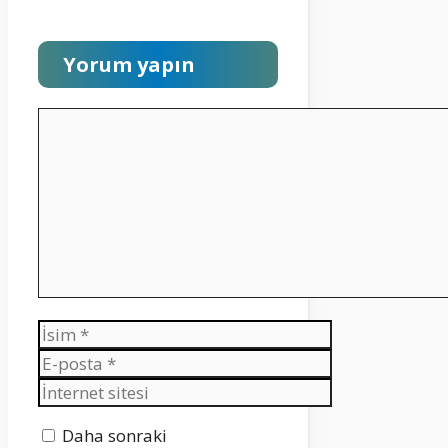
Yorum yapın
Yorum
İsim
E-
posta
İnternet
sitesi
Daha sonraki