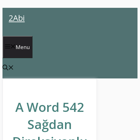
İçeriğe
2Abi
atla
Menu
A Word 542
Sağdan