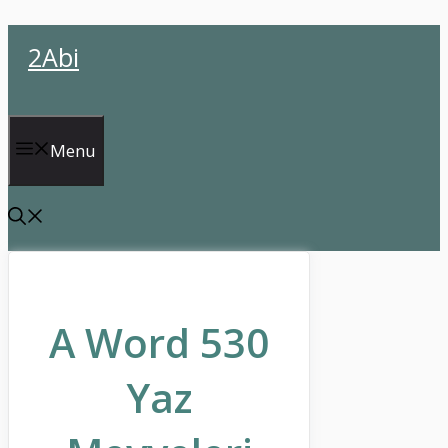
İçeriğe
2Abi
atla
Menu
A Word 530
Yaz