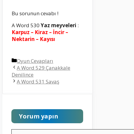
Bu sorunun cevabı !
A Word 530
Yaz meyveleri
:
Karpuz – Kiraz – İncir –
Nektarin – Kayısı
Kategoriler
Oyun Cevapları
A Word 529 Çanakkale
Denilince
A Word 531 Savaş
Yorum yapın
Yorum