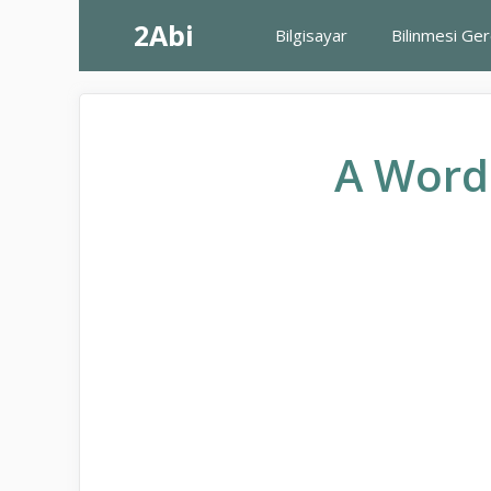
İçeriğe
2Abi
Bilgisayar
Bilinmesi Ge
atla
A Word