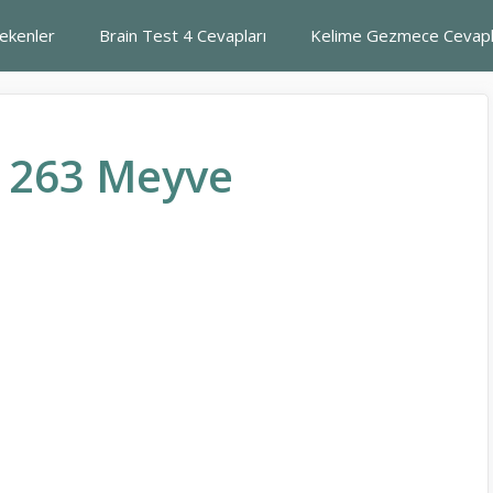
rekenler
Brain Test 4 Cevapları
Kelime Gezmece Cevapl
 263 Meyve