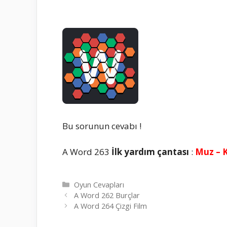
Bu sorunun cevabı !
A Word 263
İlk yardım çantası
:
Muz – K
Kategoriler
Oyun Cevapları
A Word 262 Burçlar
A Word 264 Çizgi Film