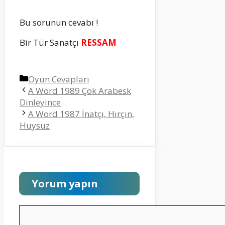
Bu sorunun cevabı !
Bir Tür Sanatçı
RESSAM
Kategoriler
Oyun Cevapları
A Word 1989 Çok Arabesk
Dinleyince
A Word 1987 İnatçı, Hırçın,
Huysuz
Yorum yapın
Yorum