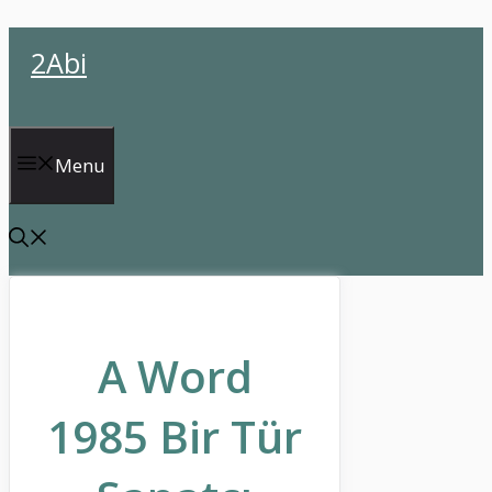
İçeriğe
2Abi
atla
Menu
A Word
1985 Bir Tür