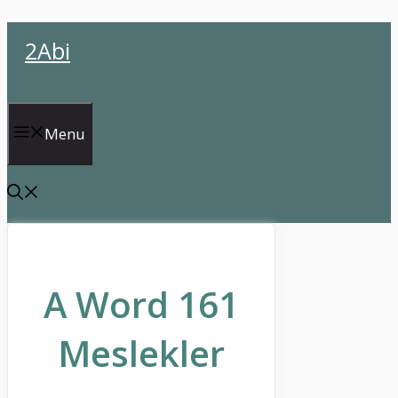
İçeriğe
2Abi
atla
Menu
A Word 161
Meslekler