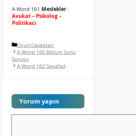
A Word 161
Meslekler
:
Avukat – Psikolog –
Politikacı
Kategoriler
Oyun Cevapları
A Word 160 Bölüm Sonu
Sorusu
A Word 162 Seyahat
Yorum yapın
Yorum